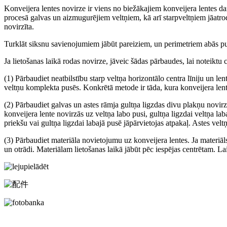
Konveijera lentes novirze ir viens no biežākajiem konveijera lentes da
procesā galvas un aizmugurējiem veltņiem, kā arī starpveltņiem jāatrod
novirzīta.
Turklāt siksnu savienojumiem jābūt pareiziem, un perimetriem abās p
Ja lietošanas laikā rodas novirze, jāveic šādas pārbaudes, lai noteiktu
(1) Pārbaudiet neatbilstību starp veltņa horizontālo centra līniju un l
veltņu komplekta pusēs. Konkrētā metode ir tāda, kura konveijera lentes
(2) Pārbaudiet galvas un astes rāmja gultņa ligzdas divu plakņu novirz
konveijera lente novirzās uz veltņa labo pusi, gultņa ligzdai veltņa lab
priekšu vai gultņa ligzdai labajā pusē jāpārvietojas atpakaļ. Astes velt
(3) Pārbaudiet materiāla novietojumu uz konveijera lentes. Ja materiāls 
un otrādi. Materiālam lietošanas laikā jābūt pēc iespējas centrētam. La