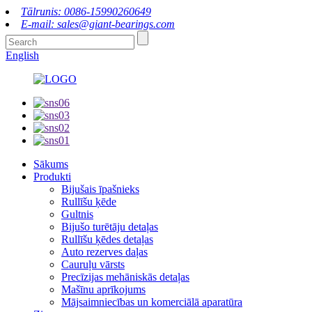
Tālrunis: 0086-15990260649
E-mail: sales@giant-bearings.com
English
Sākums
Produkti
Bijušais īpašnieks
Rullīšu ķēde
Gultnis
Bijušo turētāju detaļas
Rullīšu ķēdes detaļas
Auto rezerves daļas
Cauruļu vārsts
Precīzijas mehāniskās detaļas
Mašīnu aprīkojums
Mājsaimniecības un komerciālā aparatūra