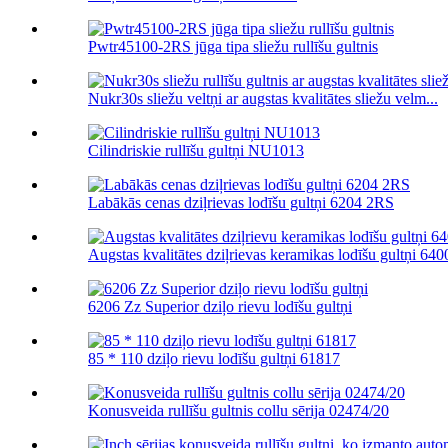
Pwtr45100-2RS jūga tipa sliežu rullīšu gultnis
Nukr30s sliežu veltņi ar augstas kvalitātes sliežu velm...
Cilindriskie rullīšu gultņi NU1013
Labākās cenas dziļrievas lodīšu gultņi 6204 2RS
Augstas kvalitātes dziļrievas keramikas lodīšu gultņi 6400
6206 Zz Superior dziļo rievu lodīšu gultņi
85 * 110 dziļo rievu lodīšu gultņi 61817
Konusveida rullīšu gultnis collu sērija 02474/20