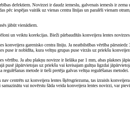
rbības defektiem. Novirzei ir daudz iemeslu, galvenais iemesls ir zema 
as pēc iespējas vairāk uz vienas centra līnijas un paralēli vienam otram
usēs jābūt vienādiem.
 cēloni un veiktu korekcijas. Bieži pārbaudītās konveijera lentes novirze
entes konveijera garenisko centra līniju. Ja neatbilstības vērtība pārsnie
 puse ir nobīdīta, kura veltņu grupas puse virzās uz priekšu konveijera 
es vērtību. Ja abu plakņu novirze ir lielāka par 1 mm, abas plaknes jāpi
ajā pusē jāpārvietojas uz priekšu vai kreisajam gultņa ligzdai jāpārvietoj
ņa regulēšanas metode ir tieši pretēja galvas veltņa regulēšanas metodei.
nav centrēts uz konveijera lentes šķērsgriezuma, tas izraisīs konveijera l
i samazinātu vai novērstu šāda veida konveijera lentes novirzi, var pievi