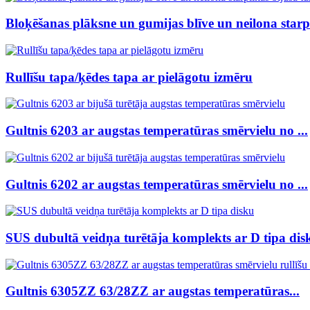
Bloķēšanas plāksne un gumijas blīve un neilona starpl
Rullīšu tapa/ķēdes tapa ar pielāgotu izmēru
Gultnis 6203 ar augstas temperatūras smērvielu no ...
Gultnis 6202 ar augstas temperatūras smērvielu no ...
SUS dubultā veidņa turētāja komplekts ar D tipa dis
Gultnis 6305ZZ 63/28ZZ ar augstas temperatūras...