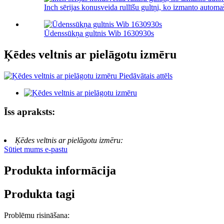
Inch sērijas konusveida rullīšu gultņi, ko izmanto autom
Ūdenssūkņa gultnis Wib 1630930s
Ķēdes veltnis ar pielāgotu izmēru
Īss apraksts:
Ķēdes veltnis ar pielāgotu izmēru:
Sūtiet mums e-pastu
Produkta informācija
Produkta tagi
Problēmu risināšana: