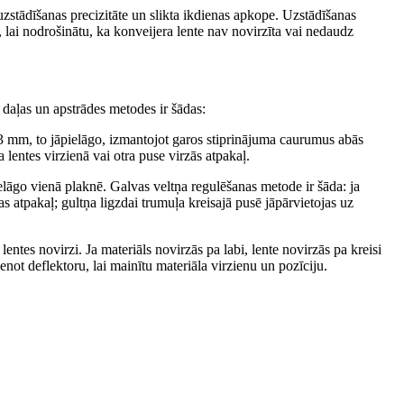
uzstādīšanas precizitāte un slikta ikdienas apkope. Uzstādīšanas
, lai nodrošinātu, ka konveijera lente nav novirzīta vai nedaudz
s daļas un apstrādes metodes ir šādas:
dz 3 mm, to jāpielāgo, izmantojot garos stiprinājuma caurumus abās
lentes virzienā vai otra puse virzās atpakaļ.
elāgo vienā plaknē. Galvas veltņa regulēšanas metode ir šāda: ja
as atpakaļ; gultņa ligzdai trumuļa kreisajā pusē jāpārvietojas uz
entes novirzi. Ja materiāls novirzās pa labi, lente novirzās pa kreisi
enot deflektoru, lai mainītu materiāla virzienu un pozīciju.