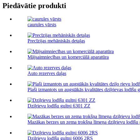
Piedāvātie produkti
caurules vārsts
Precīzijas mehāniskās detaļas
Mājsaimniecības un komerciālā aparatūra
Auto rezerves daļas
Plaši izmantots un augstākās kvalitātes dziļrievas lodīšu gu
Dziļrievu lodīšu gultņi 6301 ZZ
Mazākas berzes un zema trokšņa līmeņa dziļrievu lodīšu g
Dziļrievu lodīšu gultņi 6006 2RS