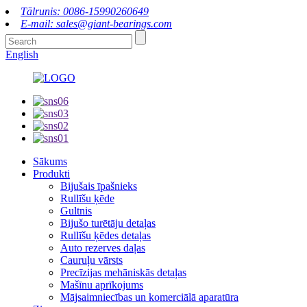
Tālrunis: 0086-15990260649
E-mail: sales@giant-bearings.com
English
Sākums
Produkti
Bijušais īpašnieks
Rullīšu ķēde
Gultnis
Bijušo turētāju detaļas
Rullīšu ķēdes detaļas
Auto rezerves daļas
Cauruļu vārsts
Precīzijas mehāniskās detaļas
Mašīnu aprīkojums
Mājsaimniecības un komerciālā aparatūra