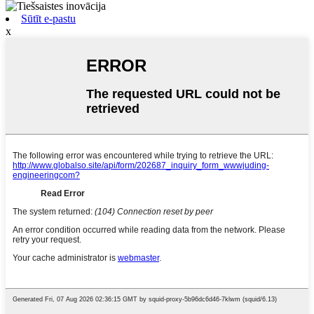
Sūtīt e-pastu
x