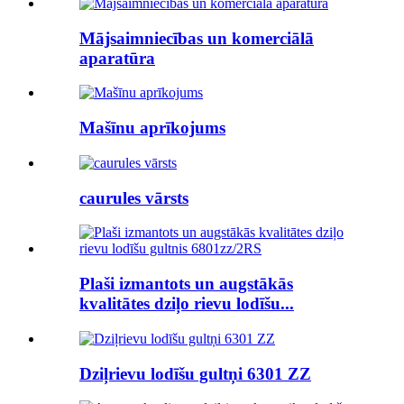
Mājsaimniecības un komerciālā
aparatūra
Mašīnu aprīkojums
caurules vārsts
Plaši izmantots un augstākās
kvalitātes dziļo rievu lodīšu...
Dziļrievu lodīšu gultņi 6301 ZZ