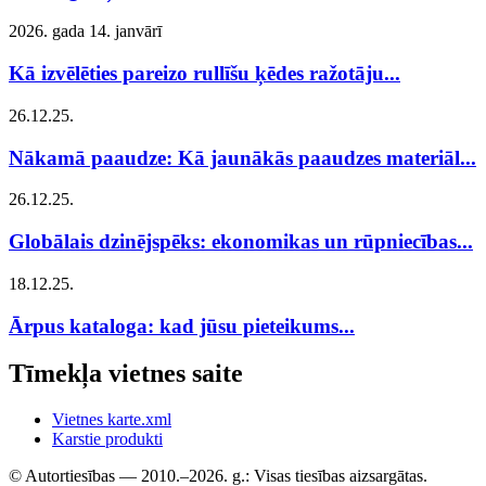
2026. gada 14. janvārī
Kā izvēlēties pareizo rullīšu ķēdes ražotāju...
26.12.25.
Nākamā paaudze: Kā jaunākās paaudzes materiāl...
26.12.25.
Globālais dzinējspēks: ekonomikas un rūpniecības...
18.12.25.
Ārpus kataloga: kad jūsu pieteikums...
Tīmekļa vietnes saite
Vietnes karte.xml
Karstie produkti
© Autortiesības — 2010.–2026. g.: Visas tiesības aizsargātas.