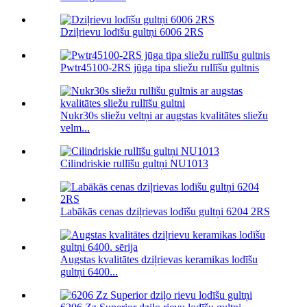
Dziļrievu lodīšu gultņi 6006 2RS
Pwtr45100-2RS jūga tipa sliežu rullīšu gultnis
Nukr30s sliežu veltņi ar augstas kvalitātes sliežu
velm...
Cilindriskie rullīšu gultņi NU1013
Labākās cenas dziļrievas lodīšu gultņi 6204 2RS
Augstas kvalitātes dziļrievas keramikas lodīšu
gultņi 6400...