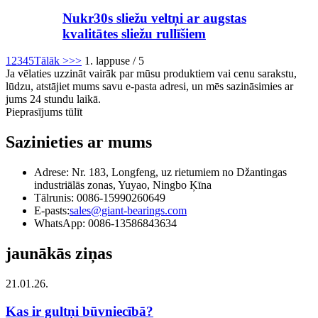
Nukr30s sliežu veltņi ar augstas
kvalitātes sliežu rullīšiem
1
2
3
4
5
Tālāk >
>>
1. lappuse / 5
Ja vēlaties uzzināt vairāk par mūsu produktiem vai cenu sarakstu,
lūdzu, atstājiet mums savu e-pasta adresi, un mēs sazināsimies ar
jums 24 stundu laikā.
Pieprasījums tūlīt
Sazinieties ar mums
Adrese: Nr. 183, Longfeng, uz rietumiem no Džantingas
industriālās zonas, Yuyao, Ningbo Ķīna
Tālrunis: 0086-15990260649
E-pasts:
sales@giant-bearings.com
WhatsApp: 0086-13586843634
jaunākās ziņas
21.01.26.
Kas ir gultņi būvniecībā?