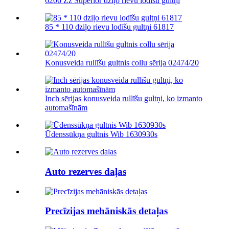
6206 Zz Superior dziļo rievu lodīšu gultņi
85 * 110 dziļo rievu lodīšu gultņi 61817
Konusveida rullīšu gultnis collu sērija 02474/20
Inch sērijas konusveida rullīšu gultņi, ko izmanto
automašīnām
Ūdenssūkņa gultnis Wib 1630930s
Auto rezerves daļas
Precīzijas mehāniskās detaļas