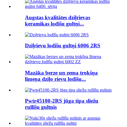
Augstas kvalitātes dziļrievas
keramikas lodīšu gultņi...
Dziļrievu lodīšu gultņi 6006 2RS
Mazāka berze un zema trokšņa
līmeņa dziļo rievu lodīšu...
Pwtr45100-2RS jūga tipa sliežu
rullīšu gultnis