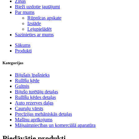
Ziņas
Bieži uzdotie jautājumi
Par mums
Rūpnīcas apskate
Izstāde
Lejupielādēt
Sazinieties ar mums
Sākums
Produkti
Kategorijas
Bijušais īpašnieks
Rullīšu ķēde
Gultnis
Bijušo turētāju detaļas
Rullīšu ķēdes detaļas
Auto rezerves daļas
Cauruļu vārsts
Precīzijas mehāniskās detaļas
Mašīnu aprīkojums
Mājsaimniecības un komerciālā aparatūra
Piedāvātie produkti